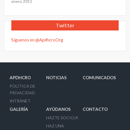
enero 2011
Twitter
Síguenos en @ApdhcroOrg
APDHCRO
NOTICIAS
COMUNICADOS
POLÍTICA DE
PRIVACIDAD
INTRANET
GALERÍA
AYÚDANOS
CONTACTO
HAZTE SOCIO/A
HAZ UNA