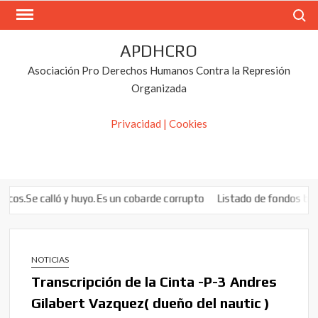
Saltar
Buscar
al
contenido
APDHCRO
Asociación Pro Derechos Humanos Contra la Represión
Organizada
Privacidad | Cookies
ó y huyo.Es un cobarde corrupto
Listado de fondos buitre en Españ
NOTICIAS
Transcripción de la Cinta -P-3 Andres
Gilabert Vazquez( dueño del nautic )