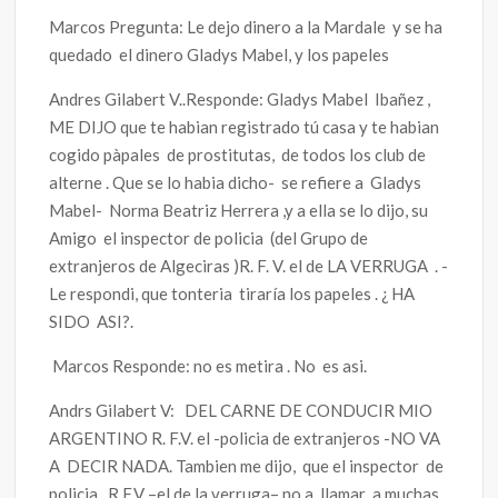
Marcos Pregunta: Le dejo dinero a la Mardale y se ha
quedado el dinero Gladys Mabel, y los papeles
Andres Gilabert V..Responde: Gladys Mabel Ibañez ,
ME DIJO que te habian registrado tú casa y te habian
cogido pàpales de prostitutas, de todos los club de
alterne . Que se lo habia dicho- se refiere a Gladys
Mabel- Norma Beatriz Herrera ,y a ella se lo dijo, su
Amigo el inspector de policia (del Grupo de
extranjeros de Algeciras )R. F. V. el de LA VERRUGA . -
Le respondi, que tonteria tiraría los papeles . ¿ HA
SIDO ASI?.
Marcos Responde: no es metira . No es asi.
Andrs Gilabert V: DEL CARNE DE CONDUCIR MIO
ARGENTINO R. F.V. el -policia de extranjeros -NO VA
A DECIR NADA. Tambien me dijo, que el inspector de
policia R.F.V –el de la verruga– no a llamar a muchas