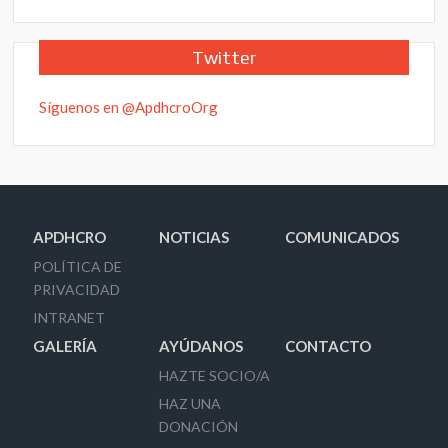
Twitter
Síguenos en @ApdhcroOrg
APDHCRO
NOTICIAS
COMUNICADOS
POLÍTICA DE
PRIVACIDAD
INTRANET
GALERÍA
AYÚDANOS
CONTACTO
HAZTE SOCIO/A
HAZ UNA
DONACIÓN