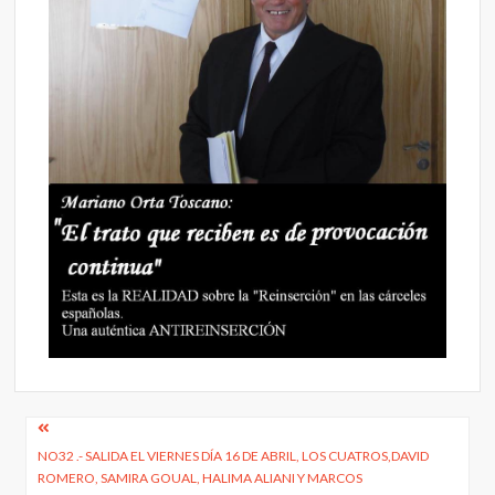
Navegación
NO32 .- SALIDA EL VIERNES DÍA 16 DE ABRIL, LOS CUATROS,DAVID
de
ROMERO, SAMIRA GOUAL, HALIMA ALIANI Y MARCOS