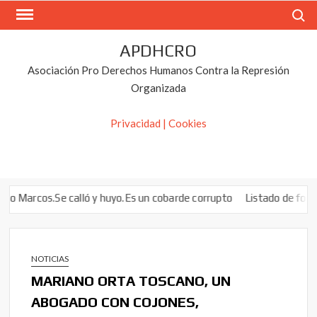
Saltar
Buscar
al
contenido
APDHCRO
Asociación Pro Derechos Humanos Contra la Represión
Organizada
Privacidad | Cookies
rcos.Se calló y huyo.Es un cobarde corrupto
Listado de fondos bui
NOTICIAS
MARIANO ORTA TOSCANO, UN
ABOGADO CON COJONES,