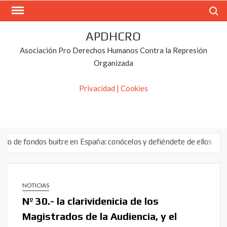
Saltar
Buscar
al
contenido
APDHCRO
Asociación Pro Derechos Humanos Contra la Represión
Organizada
Privacidad | Cookies
buitre en España: conócelos y defiéndete de ellos
DERECHO de RETR
NOTICIAS
Nº 30.- la clarividenicia de los
Magistrados de la Audiencia, y el