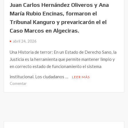
Juan Carlos Hernández Oliveros y Ana
María Rubio Encinas, formaron el
Tribunal Kanguro y prevaricarón el el
Caso Marcos en Algeciras.
abril 24, 2026
Una Historia de terror: En un Estado de Derecho Sano, la
Justicia es la herramienta que permite mantener limpio y
en correcto estado de funcionamiento el sistema
institucional. Los ciudadanos …
LEER MÁS
en
Comentar
Los
Magistrados
Manuel
Gutiérrez
Luna,
Juan
Carlos