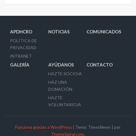
APDHCRO
NOTICIAS
COMUNICADOS
POLÍTICA DE
PRIVACIDAD
INTRANET
GALERÍA
AYÚDANOS
CONTACTO
HAZTE SOCIO/A
HAZ UNA
DONACIÓN
HAZTE
VOLUNTARIO/A
Funciona gracias a WordPress
|
Tema: TimesNews
|
por
ThemeSpiral.com
.