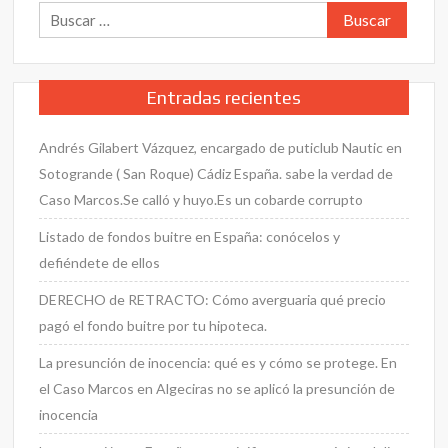
Buscar:
Hernández
Oliveros
y
Ana
Entradas recientes
María
Rubio
Andrés Gilabert Vázquez, encargado de puticlub Nautic en
Encinas,
formaron
Sotogrande ( San Roque) Cádiz España. sabe la verdad de
el
Caso Marcos.Se calló y huyo.Es un cobarde corrupto
Tribunal
Listado de fondos buitre en España: conócelos y
Kanguro
y
defiéndete de ellos
prevaricarón
DERECHO de RETRACTO: Cómo averguaria qué precio
el
pagó el fondo buitre por tu hipoteca.
el
Caso
La presunción de inocencia: qué es y cómo se protege. En
Marcos
el Caso Marcos en Algeciras no se aplicó la presunción de
en
inocencia
Algeciras.