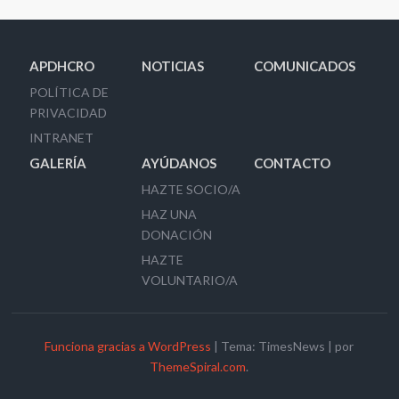
APDHCRO
NOTICIAS
COMUNICADOS
POLÍTICA DE
PRIVACIDAD
INTRANET
GALERÍA
AYÚDANOS
CONTACTO
HAZTE SOCIO/A
HAZ UNA
DONACIÓN
HAZTE
VOLUNTARIO/A
Funciona gracias a WordPress
|
Tema: TimesNews
|
por
ThemeSpiral.com
.