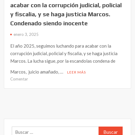
acabar con la corrupción judicial, policial
y fiscalia, y se haga justicia Marcos.
Condenado siendo inocente
enero 3, 2025
El año 2025, seguimos luchando para acabar con la
corrupción judicial, policial y fiscalia, y se haga justicia
Marcos. La lucha sigue, por la escandolas condena de
Marcos, juicio amañado, …
LEER MÁS
en
Comentar
El
año
2025,
seguimos
luchando
para
acabar
Buscar:
con