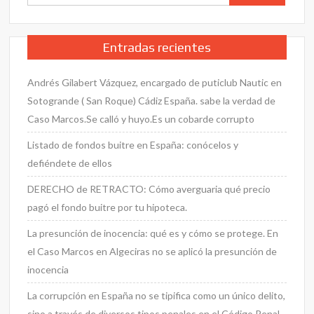
la
corrupción
judicial,
Entradas recientes
policial
y
Andrés Gilabert Vázquez, encargado de puticlub Nautic en
fiscalia,
y
Sotogrande ( San Roque) Cádiz España. sabe la verdad de
se
Caso Marcos.Se calló y huyo.Es un cobarde corrupto
haga
Listado de fondos buitre en España: conócelos y
justicia
Marcos.
defiéndete de ellos
Condenado
DERECHO de RETRACTO: Cómo averguaria qué precio
siendo
pagó el fondo buitre por tu hipoteca.
inocente
La presunción de inocencia: qué es y cómo se protege. En
el Caso Marcos en Algeciras no se aplicó la presunción de
inocencia
La corrupción en España no se tipifica como un único delito,
sino a través de diversos tipos penales en el Código Penal