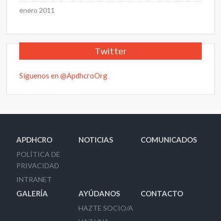
enero 2011
Twitter
Síguenos en @ApdhcroOrg
APDHCRO
NOTICIAS
COMUNICADOS
POLÍTICA DE
PRIVACIDAD
INTRANET
GALERÍA
AYÚDANOS
CONTACTO
HAZTE SOCIO/A