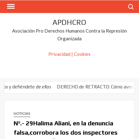
Saltar
Buscar
al
contenido
APDHCRO
Asociación Pro Derechos Humanos Contra la Represión
Organizada
Privacidad | Cookies
s
DERECHO de RETRACTO: Cómo averguaria qué precio pagó el fond
NOTICIAS
Nº.- 29Halima Aliani, en la denuncia
falsa,corrobora los dos inspectores