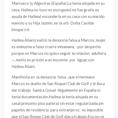
Marrueco )y Algeciras (España).La tenía alojada en su
casa, Halima no tuvo es escrupulo( no fue gratis es
ayuda de Halima) esconderla en su casa con su marido
manolo y su Hija Jazmin, en la urb Doña Casilda
bloque n 6
Halima Aliani,realizó la denuncia falsa,a Marcos, mujer
es embustera falaz cruel e inhumana, –por despecho
porque no Marcos no quiso seguir la relacion adultera
—, metio en prisión a un inocente por liguar,con
Halima Aliani.
Manifesta en la denuncia falsa , que el hermano
Marcos es dueño de San Roquel Club de Golf y le iba a
dar trabajo Samira Goual ilegalmente en España ni
tenia documentación.Halima la tenía alojada en su
casa( presunto piso patera) sin estar regularizada,sin
papeles de residencia para extranjeros es imposible
que el San Roque Club de Golf diera trabajo.Eso no se