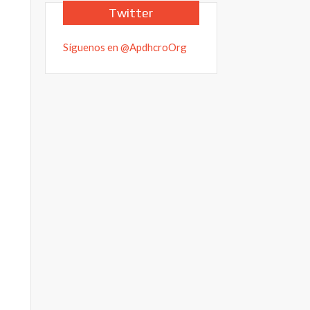
Twitter
Síguenos en @ApdhcroOrg