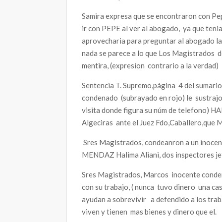
Samira expresa que se encontraron con P
ir con PEPE al ver al abogado, ya que teni
aprovecharia para preguntar al abogado la 
nada se parece a lo que Los Magistrados de
mentira, (expresion contrario a la verdad)
Sentencia T. Supremo,página 4 del sumario
condenado (subrayado en rojo) le sustrajo e
visita donde figura su núm de telefono) H
Algeciras ante el Juez Fdo,Caballero,que M
Sres Magistrados, condeanron a un inocente
MENDAZ Halima Aliani, dos inspectores jefe
Sres Magistrados, Marcos inocente conde
con su trabajo, ( nunca tuvo dinero una cas
ayudan a sobrevivir a defendido a los traba
viven y tienen mas bienes y dinero que el.