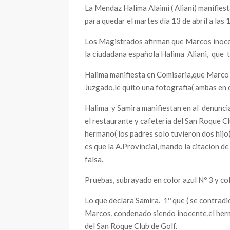
La Mendaz Halima Alaimi ( Aliani) manifies
para quedar el martes día 13 de abril a las
Los Magistrados afirman que Marcos inocen
la ciudadana española Halima Aliani, que 
Halima manifiesta en Comisaria,que Marco l
Juzgado,le quito una fotografia( ambas en 
Halima y Samira manifiestan en al denuncia
el restaurante y cafeteria del San Roque C
hermano( los padres solo tuvieron dos hijo)
es que la A.Provincial, mando la citacion 
falsa.
Pruebas, subrayado en color azul Nº 3 y co
Lo que declara Samira. 1º que ( se contrad
Marcos, condenado siendo inocente,el herma
del San Roque Club de Golf.