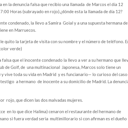
ta en la denuncia falsa que recibio una llamada de Marcos el día 12
 17:00 Horas (subrayado en rojo).¿dónde esta la llamada de día 12?
te condenado, la llevo a Samira Goial y a una supuesta hermana de
tiene en Marruecos.
e quito la tarjeta de visita con su nombre y el número de teléfono. E
color verde)
 falsa que el inocente condenado la llevo a ver a su hermano que lle
lub de Golf, de una multinacional Japonesa, Marcos solo tiene un
 y vive toda su vida en Madrid y es funcianario— lo curioso del caso
de testigo a hermano de inocente a su domicilio de Madrid. La denunci
lor rojo, que dicen las dos malvadas mujeres.
icce en lo que dice Halima) cenaron el restaurante del hermano de
no si fuera verdad seria multimillorario si con afirman es el dueño