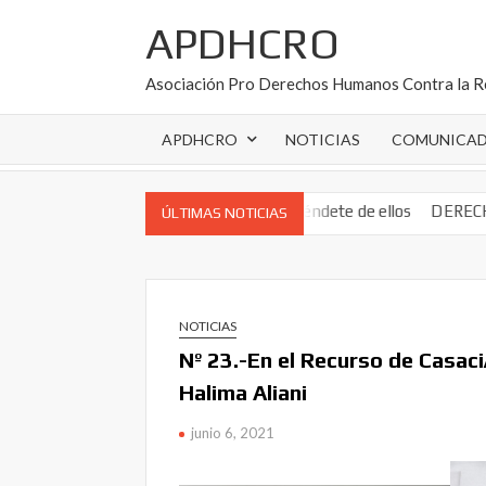
Saltar
APDHCRO
al
contenido
Asociación Pro Derechos Humanos Contra la R
APDHCRO
NOTICIAS
COMUNICA
en España: conócelos y defiéndete de ellos
DERECHO de RETRACTO: 
ÚLTIMAS NOTICIAS
NOTICIAS
Nº 23.-En el Recurso de Casaci
Halima Aliani
junio 6, 2021