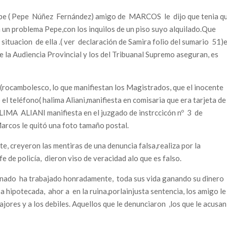
epe ( Pepe Núñez Fernández) amigo de MARCOS le dijo que tenia q
a un problema Pepe,con los inquilos de un piso suyo alquilado.Que
situacion de ella .( ver declaración de Samira folio del sumario 51)
 la Audiencia Provincial y los del Tribuanal Supremo aseguran, es
(rocambolesco, lo que manifiestan los Magistrados, que el inocente
l teléfono( halima Aliani,manifiesta en comisaria que era tarjeta de
ALIMA ALIANI manifiesta en el juzgado de instrccicón nº 3 de
arcos le quitó una foto tamaño postal.
, creyeron las mentiras de una denuncia falsa,realiza por la
 de policía, dieron viso de veracidad alo que es falso.
nado ha trabajado honradamente, toda sus vida ganando su dinero
a hipotecada, ahor a en la ruina,porlainjusta sentencia, los amigo le
jores y a los debiles. Aquellos que le denunciaron ,los que le acusan