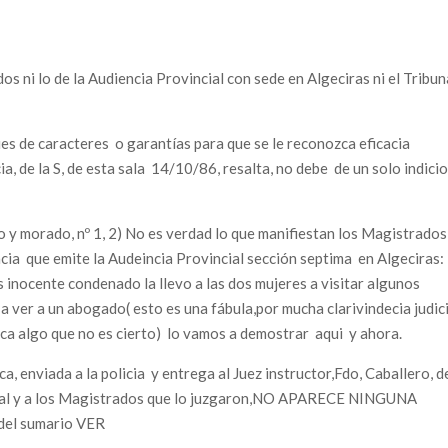
s ni lo de la Audiencia Provincial con sede en Algeciras ni el Tribun
ies de caracteres o garantías para que se le reconozca eficacia
a, de la S, de esta sala 14/10/86, resalta, no debe de un solo indici
jo y morado, nº 1, 2) No es verdad lo que manifiestan los Magistrado
ncia que emite la Audeincia Provincial sección septima en Algeciras:
s inocente condenado la llevo a las dos mujeres a visitar algunos
a ver a un abogado( esto es una fábula,por mucha clarivindecia judic
aca algo que no es cierto) lo vamos a demostrar aqui y ahora.
a, enviada a la policia y entrega al Juez instructor,Fdo, Caballero, d
Fiscal y a los Magistrados que lo juzgaron,NO APARECE NINGUNA
 del sumario VER