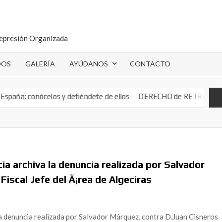
epresión Organizada
DOS
GALERÍA
AYÚDANOS
CONTACTO
iéndete de ellos
DERECHO de RETRACTO: Cómo averguaria qué preci
cia archiva la denuncia realizada por Salvador
iscal Jefe del Ã¡rea de Algeciras
 la denuncia realizada por Salvador Márquez, contra D.Juan Cisneros