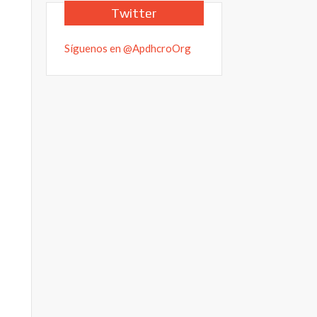
Twitter
Síguenos en @ApdhcroOrg