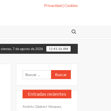
Privacidad | Cookies
Buscar:
o pagó el fondo buitre por tu hipoteca.
La presunción de inocenc
viernes, 7 de agosto de 2026
11:41:17 AM
Buscar:
Entradas recientes
Andrés Gilabert Vázquez,