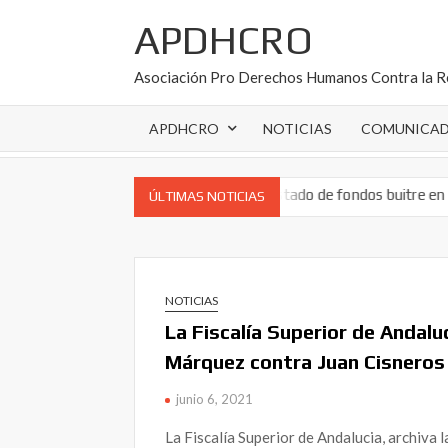
Saltar
APDHCRO
al
contenido
Asociación Pro Derechos Humanos Contra la R
APDHCRO
NOTICIAS
COMUNICA
barde corrupto
Listado de fondos buitre en España: conócelos y def
ÚLTIMAS NOTICIAS
NOTICIAS
La Fiscalí­a Superior de Andalu
Márquez contra Juan Cisneros F
junio 6, 2021
La Fiscalía Superior de Andalucia, archiva