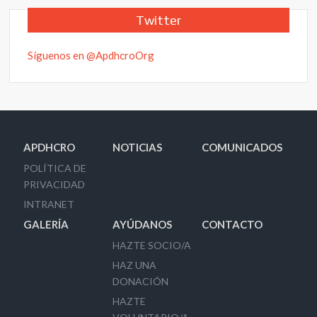
Twitter
Síguenos en @ApdhcroOrg
APDHCRO
NOTICIAS
COMUNICADOS
POLÍTICA DE
PRIVACIDAD
INTRANET
GALERÍA
AYÚDANOS
CONTACTO
HAZTE SOCIO/A
HAZ UNA
DONACIÓN
HAZTE