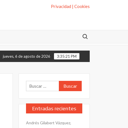
Privacidad | Cookies
Buscar:
elos y defiéndete de ellos
DERECHO de RETRACTO: Cómo averguaria 
jueves, 6 de agosto de 2026
3:35:22 PM
Buscar:
Entradas recientes
Andrés Gilabert Vázquez,