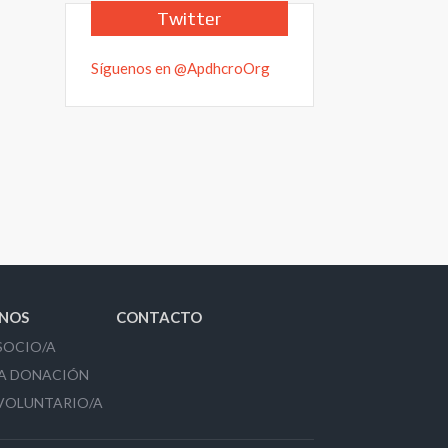
Twitter
Síguenos en @ApdhcroOrg
NOS
CONTACTO
SOCIO/A
A DONACIÓN
VOLUNTARIO/A