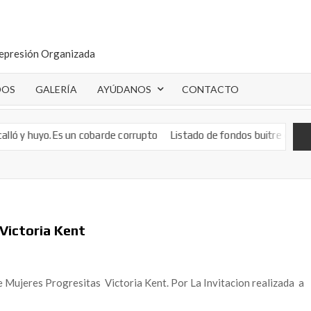
epresión Organizada
DOS
GALERÍA
AYÚDANOS
CONTACTO
.Es un cobarde corrupto
Listado de fondos buitre en España: conóc
 Victoria Kent
Mujeres Progresitas Victoria Kent. Por La Invitacion realizada a