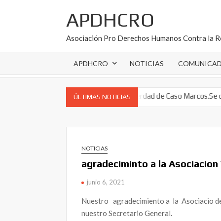
Saltar
APDHCRO
al
contenido
Asociación Pro Derechos Humanos Contra la R
APDHCRO
NOTICIAS
COMUNICA
 Roque) Cádiz España. sabe la verdad de Caso Marcos.Se calló y huyo
ÚLTIMAS NOTICIAS
NOTICIAS
agradeciminto a la Asociacion
junio 6, 2021
Nuestro agradecimiento a la Asociacio de 
nuestro Secretario General.