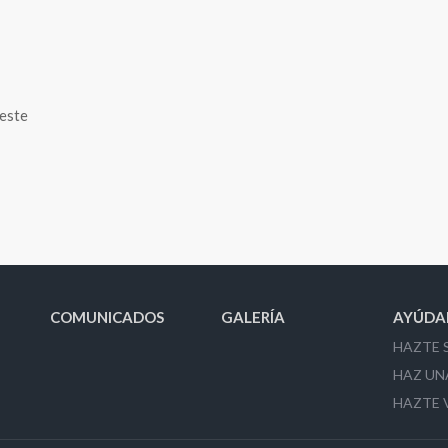
 este
COMUNICADOS
GALERÍA
AYÚDA
HAZTE 
HAZ UN
HAZTE 