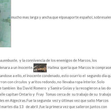
mucho mas larga y ancha.que elpasaporte español, sobresale
a,embuste, y la connivencia de los enemigos de Marcos, los
denara a un inocente.
Halima queria que Marcos le compras
gandose a ello, el inocente condenado, esto ocurrio el segundo día q
ron con circulos y aritos redondo, no llevaba ropa interior. Solo
ue tambien iba David Romero y Samira Goias y la recogieron a las do
alle capitan Ontario y Fray Tomas cerca de su trabajo de su traba
gles en Algeciras.Fue la segunda vez y últimas vez que salio Marcos
 el martes dia 13 de abril ,fue la primera vez que salieron juntos con