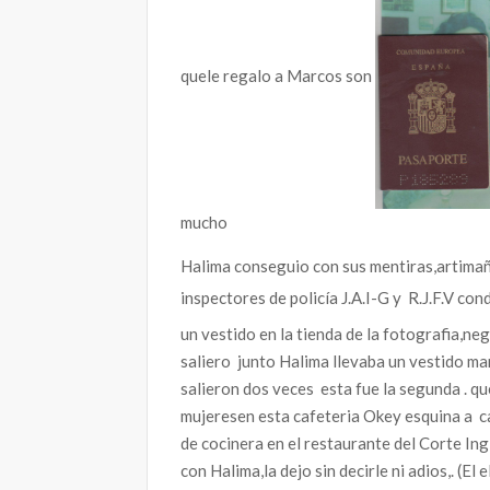
quele regalo a Marcos son
mucho
Halima conseguio con sus mentiras,artimañ
inspectores de policía J.A.I-G y R.J.F.V con
un vestido en la tienda de la fotografia,ne
saliero junto Halima llevaba un vestido mar
salieron dos veces esta fue la segunda . q
mujeresen esta cafeteria Okey esquina a c
de cocinera en el restaurante del Corte In
con Halima,la dejo sin decirle ni adios,. (El