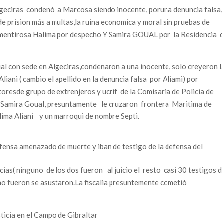
lgeciras condenó a Marcosa siendo inocente, poruna denuncia falsa
 prision más a multas,la ruina economica y moral sin pruebas de
 mentirosa Halima por despecho Y Samira GOUAL por la Residencia 
al con sede en Algeciras,condenaron a una inocente, solo creyeron l
iani ( cambio el apellido en la denuncia falsa por Aliami) por
toresde grupo de extrenjeros y ucrif de la Comisaria de Policia de
 Samira Goual, presuntamente le cruzaron frontera Maritima de
ima Aliani y un marroqui de nombre Septi.
fensa amenazado de muerte y iban de testigo de la defensa del
as( ninguno de los dos fueron al juicio el resto casi 30 testigos 
, no fueron se asustaron.La fiscalia presuntemente cometió
sticia en el Campo de Gibraltar