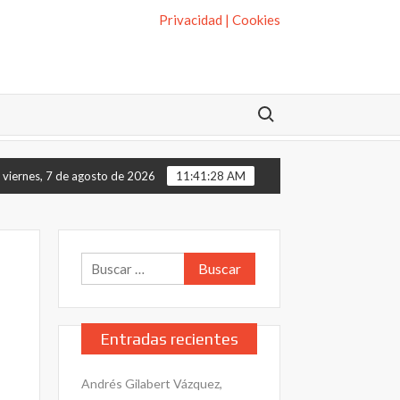
Privacidad | Cookies
Buscar:
eca.
La presunción de inocencia: qué es y cómo se protege. En el C
viernes, 7 de agosto de 2026
11:41:29 AM
Buscar:
Entradas recientes
Andrés Gilabert Vázquez,