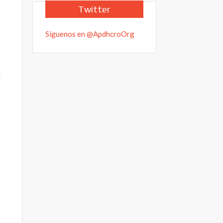
Twitter
Síguenos en @ApdhcroOrg
l