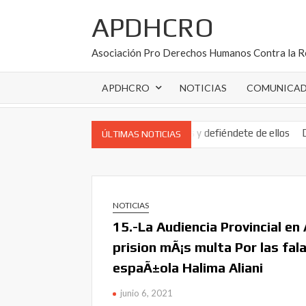
Saltar
APDHCRO
al
contenido
Asociación Pro Derechos Humanos Contra la R
APDHCRO
NOTICIAS
COMUNICA
tre en España: conócelos y defiéndete de ellos
DERECHO de RETRAC
ÚLTIMAS NOTICIAS
NOTICIAS
15.-La Audiencia Provincial en
prision mÃ¡s multa Por las fala
espaÃ±ola Halima Aliani
junio 6, 2021