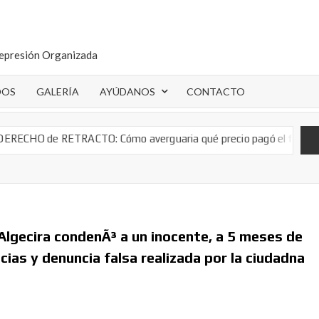
epresión Organizada
DOS
GALERÍA
AYÚDANOS
CONTACTO
TO: Cómo averguaria qué precio pagó el fondo buitre por tu hipot
 Algecira condenÃ³ a un inocente, a 5 meses de
cias y denuncia falsa realizada por la ciudadna