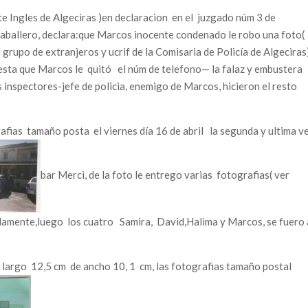
rte Ingles de Algeciras )en declaracion en el juzgado núm 3 de
 Caballero, declara:que Marcos inocente condenado le robo una foto(
 grupo de extranjeros y ucrif de la Comisaria de Policía de Algeciras
iesta que Marcos le quitó el núm de telefono— la falaz y embustera
 inspectores-jefe de policia, enemigo de Marcos, hicieron el resto
fias tamaño posta el viernes día 16 de abril la segunda y ultima v
bar Merci, de la foto le entrego varias fotografias( ver
damente,luego los cuatro Samira, David,Halima y Marcos, se fuero
largo 12,5 cm de ancho 10, 1 cm, las fotografias tamaño postal